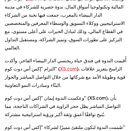
المالية وتكنولوجيا أسواق المال، ندوة حصرية للشركاء في مدينة
الدار البيضاء بالمغرب، جمعت فيها نخبة من الشركاء
الاستراتيجيين ووكلاء التسويق والوسطاء المعرفين والمتخصصين
في القطاع المالي، وذلك لتبادل الخبرات على أعلى مستوى، مع
التركيز على تطورات السوق، وتميز الشراكة، ومستقبل التداول
العالمي.
أُقيمت الندوة في فندق حياة ريجنسي الدار البيضاء الفاخر، وأكدت
)، الراسخ بتعزيز علاقات
XS.com
التزام "إكس أس دوت كوم" (
قوية وطويلة الأمد مع شركائها من خلال التواصل المباشر والحوار
البنّاء ومبادرات النمو التعاونية.
وعكست الندوة إيمان "إكس أس دوت كوم" (XS.com)، بأن
التواصل المباشر يظل حجر الزاوية في الشراكات الناجحة، مما
يُتيح توافقًا أعمق وثقة أكبر ورؤية استراتيجية مشتركة.
صُممت الندوة لتكون ملتقىً مميزًا لشركاء "إكس أس دوت كوم"