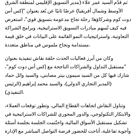
ثم قدّم السيد عمر علاء (مدير التسويق الإقليمي لمنطقة الشرق
الأوسط وشمال أفريقيا) عرضًا ثانيًا عن بُعد بعنوان "إكس أس
دوت كوم وشركاؤها: رحلة نجاح مدعومة بتسويق قوي"، استعرض
فيه كيف تُسهم مبادرات التسويق الاستراتيجية، وبرامج الشراكة
التعاونية، واستراتيجيات النمو القائمة على البيانات في خلق قيمة
مستدامة ونجاح ملموس في مناطق متعددة.
وكان من أبرز فعاليات الحدث حلقة نقاش تنفيذية بعنوان
"مستقبل التداول والشراكات الناجحة مع إكس أس دوت كوم"،
شارك فيها كل من السيد سيمون بيتر مصابني، والسيد وائل حماد
(المدير التجاري الدولي)، والسيد محمد إبراهيم (الرئيس
التنفيذي).
وتناول النقاش اتجاهات القطاع المالي، وتطور توقعات العملاء،
والابتكار التكنولوجي، والدور المحوري للشراكات الاستراتيجية في
تشكيل مستقبل الأسواق المالية. واختُتمت الجلسة بجلسة أسئلة
وأجوبة تفاعلية، أتاحت للحضور فرصة التواصل المباشر مع الإدارة