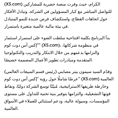
(XS.com) الكرام، حيث وفرت منصة حصرية للمشاركين
للتواصل المباشر مع كبار المسؤولين في الشركة، وتبادل الأفكار
حول اتجاهات القطاع، واستكشاف فرص جديدة للنمو المتبادل
في بيئة مالية عالمية متغيرة باستمرار.
بدأ البرنامج بكلمة افتتاحية سلطت الضوء على استمرار استثمار
"إكس أس دوت كوم" (XS.com)، في منظومة شركائها،
والتزامها بدعمهم من خلال الابتكار والتدريب والتكنولوجيا
المتقدمة ومبادرات تطوير الأعمال المصممة خصيصًا.
وقدّم السيد سيمون بيتر مصابني (رئيس قسم المبيعات العالمي)
عرضًا شاملًا حول رؤية "إكس أس دوت كوم" (XS.com) العالمية
وخارطة طريقها الاستراتيجية، مُبيّنًا توسع الشركة دوليًا، ونقاط
قوتها التشغيلية، والتزامها بتوفير بنية تحتية للتداول على مستوى
المؤسسات، وسيولة عالية، ودعم استثنائي للعملاء في الأسواق
العالمية.