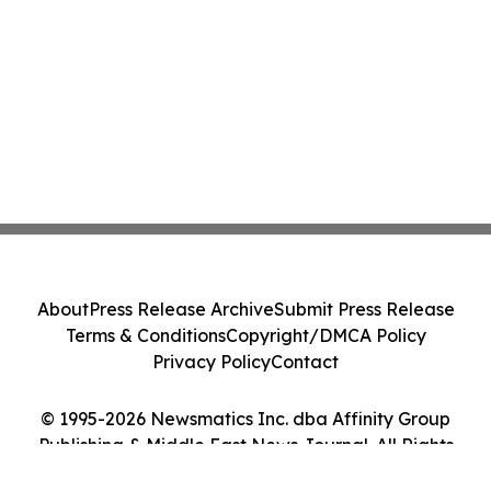
About
Press Release Archive
Submit Press Release
Terms & Conditions
Copyright/DMCA Policy
Privacy Policy
Contact
© 1995-2026 Newsmatics Inc. dba Affinity Group
Publishing & Middle East News Journal. All Rights
Reserved.